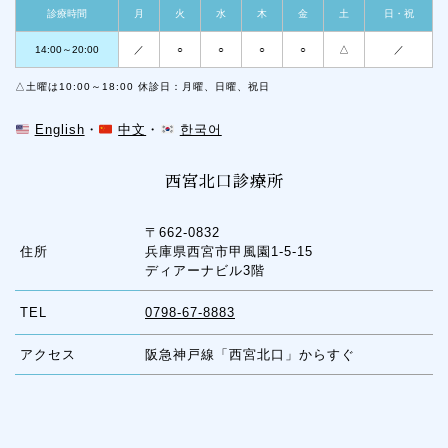
診療時間
月
火
水
木
金
土
日・祝
14:00～20:00
／
○
○
○
○
△
／
△土曜は10:00～18:00 休診日：月曜、日曜、祝日
English
・
中文
・
한국어
西宮北口診療所
〒662-0832
住所
兵庫県西宮市甲風園1-5-15
ディアーナビル3階
TEL
0798-67-8883
アクセス
阪急神戸線「西宮北口」からすぐ