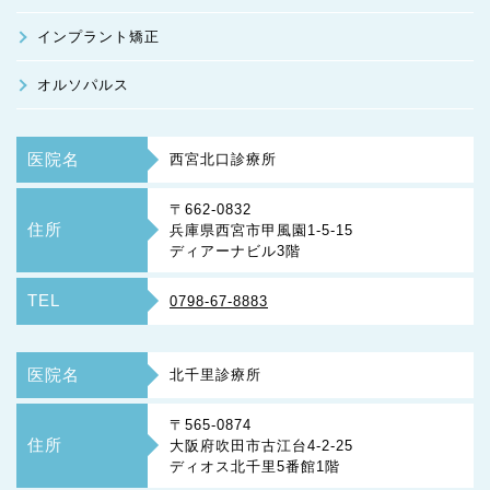
インプラント矯正
オルソパルス
医院名
西宮北口診療所
〒662-0832
住所
兵庫県西宮市甲風園1-5-15
ディアーナビル3階
TEL
0798-67-8883
医院名
北千里診療所
〒565-0874
住所
大阪府吹田市古江台4-2-25
ディオス北千里5番館1階